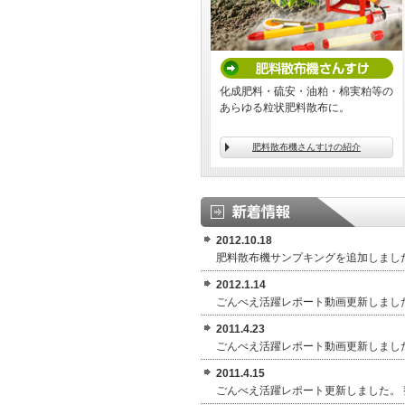
化成肥料・硫安・油粕・棉実粕等の
あらゆる粒状肥料散布に。
肥料散布機さんすけの紹介
2012.10.18
肥料散布機サンプキングを追加しまし
2012.1.14
ごんべえ活躍レポート動画更新しました
2011.4.23
ごんべえ活躍レポート動画更新しまし
2011.4.15
ごんべえ活躍レポート更新しました。