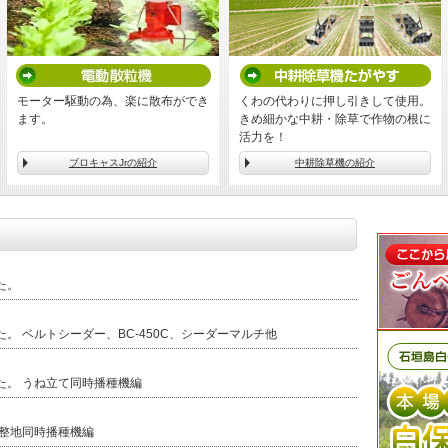
モーター駆動の為、楽に散布ができ
くわの代わりに押し引きして使用。
ます。
きめ細かな中耕・除草で作物の根に
活力を！
ブロキャスJrの紹介
中耕除草機の紹介
た。
。 ベルトシーダー、BC-450C、シーダーマルチ他
た。 うね立て同時播種機編
 整地同時播種機編