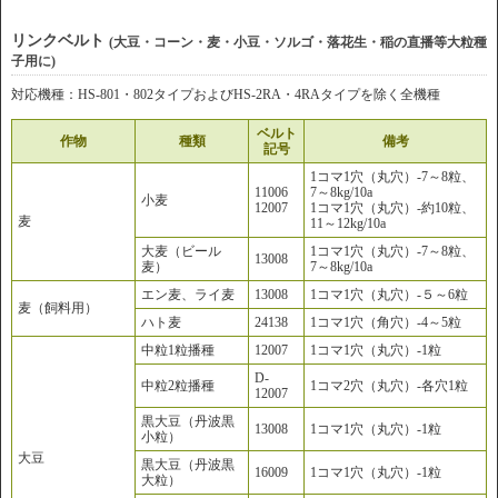
リンクベルト
(大豆・コーン・麦・小豆・ソルゴ・落花生・稲の直播等大粒種
子用に)
対応機種：HS-801・802タイプおよびHS-2RA・4RAタイプを除く全機種
ベルト
作物
種類
備考
記号
1コマ1穴（丸穴）-7～8粒、
11006
7～8kg/10a
小麦
12007
1コマ1穴（丸穴）-約10粒、
麦
11～12kg/10a
大麦（ビール
1コマ1穴（丸穴）-7～8粒、
13008
麦）
7～8kg/10a
エン麦、ライ麦
13008
1コマ1穴（丸穴）-５～6粒
麦（飼料用）
ハト麦
24138
1コマ1穴（角穴）-4～5粒
中粒1粒播種
12007
1コマ1穴（丸穴）-1粒
D-
中粒2粒播種
1コマ2穴（丸穴）-各穴1粒
12007
黒大豆（丹波黒
13008
1コマ1穴（丸穴）-1粒
小粒）
大豆
黒大豆（丹波黒
16009
1コマ1穴（丸穴）-1粒
大粒）