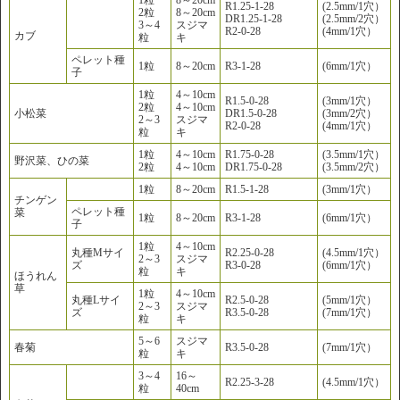
R1.25-1-28
(2.5mm/1穴）
2粒
8～20cm
DR1.25-1-28
(2.5mm/2穴）
3～4
スジマ
R2-0-28
(4mm/1穴）
カブ
粒
キ
ペレット種
1粒
8～20cm
R3-1-28
(6mm/1穴）
子
1粒
4～10cm
R1.5-0-28
(3mm/1穴）
2粒
4～10cm
小松菜
DR1.5-0-28
(3mm/2穴）
2～3
スジマ
R2-0-28
(4mm/1穴）
粒
キ
1粒
4～10cm
R1.75-0-28
(3.5mm/1穴）
野沢菜、ひの菜
2粒
4～10cm
DR1.75-0-28
(3.5mm/2穴）
1粒
8～20cm
R1.5-1-28
(3mm/1穴）
チンゲン
ペレット種
菜
1粒
8～20cm
R3-1-28
(6mm/1穴）
子
1粒
4～10cm
丸種Mサイ
R2.25-0-28
(4.5mm/1穴）
2～3
スジマ
ズ
R3-0-28
(6mm/1穴）
粒
キ
ほうれん
草
1粒
4～10cm
丸種Lサイ
R2.5-0-28
(5mm/1穴）
2～3
スジマ
ズ
R3.5-0-28
(7mm/1穴）
粒
キ
5～6
スジマ
春菊
R3.5-0-28
(7mm/1穴）
粒
キ
3～4
16～
R2.25-3-28
(4.5mm/1穴）
粒
40cm