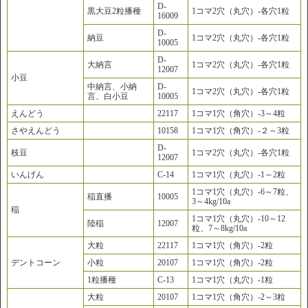
D-
黒大豆2粒播種
1コマ2穴（丸穴）-各穴1粒
16009
D-
納豆
1コマ2穴（丸穴）-各穴1粒
10005
D-
大納言
1コマ2穴（丸穴）-各穴1粒
12007
小豆
中納言、小納
D-
1コマ2穴（丸穴）-各穴1粒
言、白小豆
10005
えんどう
22117
1コマ1穴（角穴）-3～4粒
さやえんどう
10158
1コマ1穴（角穴）-２～3粒
D-
枝豆
1コマ2穴（丸穴）-各穴1粒
12007
いんげん
C-14
1コマ1穴（丸穴）-1～2粒
1コマ1穴（丸穴）-6～7粒、
稲直播
10005
3～4kg/10a
稲
1コマ1穴（丸穴）-10～12
陸稲
12007
粒、7～8kg/10a
大粒
22117
1コマ1穴（角穴）-2粒
デントコーン
小粒
20107
1コマ1穴（角穴）-2粒
1粒播種
C-13
1コマ1穴（丸穴）-1粒
大粒
20107
1コマ1穴（角穴）-2～3粒