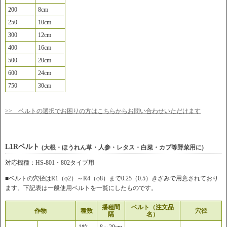
200
8cm
250
10cm
300
12cm
400
16cm
500
20cm
600
24cm
750
30cm
>> ベルトの選択でお困りの方はこちらからお問い合わせいただけます
L1Rベルト
(大根・ほうれん草・人参・レタス・白菜・カブ等野菜用に)
対応機種：HS-801・802タイプ用
■ベルトの穴径はR1（φ2）～R4（φ8）まで0.25（0.5）きざみで用意されており
ます。下記表は一般使用ベルトを一覧にしたものです。
播種間
ベルト（注文品
作物
種数
穴径
隔
名）
1粒
8～20cm