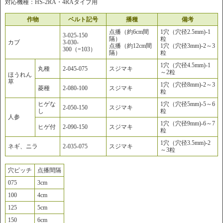
対応機種：HS-2RA・4RAタイプ用
作物
ベルト記号
播種
備考
点播（約6cm間
1穴（穴径2.5mm)-1
3-025-150
隔）
粒
カブ
3-030-
点播（約12cm間
1穴（穴径3mm)-2～3
300（=103）
隔）
粒
1穴（穴径4.5mm)-1
丸種
2-045-075
スジマキ
～2粒
ほうれん
草
1穴（穴径8mm)-2～3
菱種
2-080-100
スジマキ
粒
ヒゲな
1穴（穴径5mm)-5～6
2-050-150
スジマキ
し
粒
人参
1穴（穴径9mm)-6～7
ヒゲ付
2-090-150
スジマキ
粒
1穴（穴径3.5mm)-2
ネギ、ニラ
2-035-075
スジマキ
～3粒
穴ピッチ
点播間隔
075
3cm
100
4cm
125
5cm
150
6cm