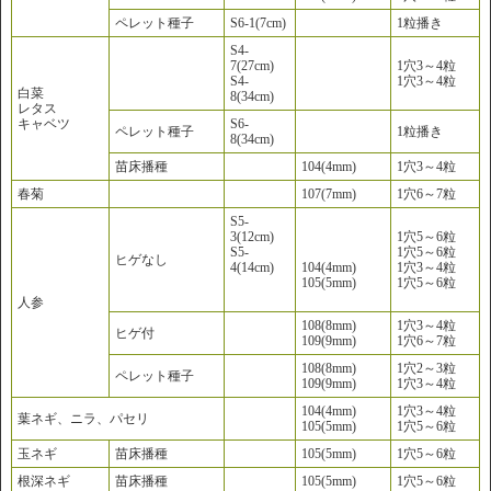
ペレット種子
S6-1(7cm)
1粒播き
S4-
7(27cm)
1穴3～4粒
S4-
1穴3～4粒
白菜
8(34cm)
レタス
キャベツ
S6-
ペレット種子
1粒播き
8(34cm)
苗床播種
104(4mm)
1穴3～4粒
春菊
107(7mm)
1穴6～7粒
S5-
3(12cm)
1穴5～6粒
S5-
1穴5～6粒
ヒゲなし
4(14cm)
104(4mm)
1穴3～4粒
105(5mm)
1穴5～6粒
人参
108(8mm)
1穴3～4粒
ヒゲ付
109(9mm)
1穴6～7粒
108(8mm)
1穴2～3粒
ペレット種子
109(9mm)
1穴3～4粒
104(4mm)
1穴3～4粒
葉ネギ、ニラ、パセリ
105(5mm)
1穴5～6粒
玉ネギ
苗床播種
105(5mm)
1穴5～6粒
根深ネギ
苗床播種
105(5mm)
1穴5～6粒