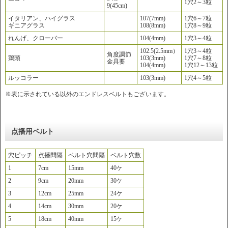
1穴2～3粒
9(45cm)
イタリアン、ハイグラス
107(7mm)
1穴6～7粒
ギニアグラス
108(8mm)
1穴8～9粒
れんげ、クローバー
104(4mm)
1穴3～4粒
102.5(2.5mm）
1穴3～4粒
角度調節
鶏頭
103(3mm)
1穴7～8粒
金具要
104(4mm)
1穴12～13粒
ルッコラー
103(3mm)
1穴4～5粒
※表に示されている以外のエンドレスベルトもございます。
点播用ベルト
穴ピッチ
点播間隔
ベルト穴間隔
ベルト穴数
1
7cm
15mm
40ケ
2
9cm
20mm
30ケ
3
12cm
25mm
24ケ
4
14cm
30mm
20ケ
5
18cm
40mm
15ケ