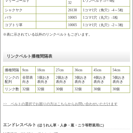
マリーゴールド
Lワンベルト-3～4粒
32
シャクヤク
26138
1コマ1穴（角穴）-4～5粒
バラ
10005
1コマ1穴（丸穴）-1粒
コブトリ草
10005
1コマ1穴（丸穴）-2～3粒
※表に示されている以外のリンクベルトもございます。
リンクベルト播種間隔表
播種間隔
9cm
18cm
27cm
36cm
45cm
54cm
リンクの
全部表
1個おき
2個おき
3個おき
4個おき
5個おき
配列
向き
表向き
表向き
表向き
表向き
表向き
リンク数
32個
32個
30個
32個
30個
30個
>> ベルトの選択でお困りの方はこちらからお問い合わせいただけます
エンドレスベルト
(ほうれん草・人参・葱・ニラ等野菜用に)