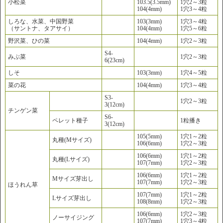
小松菜
103.5(3.5mm)
1穴2～3粒
104(4mm)
1穴3～4粒
しろな、水菜、中国野菜
103(3mm)
1穴3～4粒
（サントナ、タアサイ）
104(4mm)
1穴5～6粒
野沢菜、ひの菜
104(4mm)
1穴2～3粒
S4-
みぶ菜
1穴2～3粒
6(23cm)
しそ
103(3mm)
1穴4～5粒
菜の花
104(4mm)
1穴3～4粒
S3-
1穴2～3粒
3(12cm)
チンゲン菜
S6-
ペレット種子
1粒播き
3(12cm)
105(5mm)
1穴1～2粒
丸種(Mサイズ)
106(6mm)
1穴2～3粒
106(6mm)
1穴1～2粒
丸種(Lサイズ)
107(7mm)
1穴2～3粒
106(6mm)
1穴1～2粒
Mサイズ芽出し
107(7mm)
1穴2～3粒
ほうれん草
107(7mm)
1穴1～2粒
Lサイズ芽出し
108(8mm)
1穴2～3粒
106(6mm)
1穴2～3粒
ノーサイジング
107(7mm)
1穴3～4粒