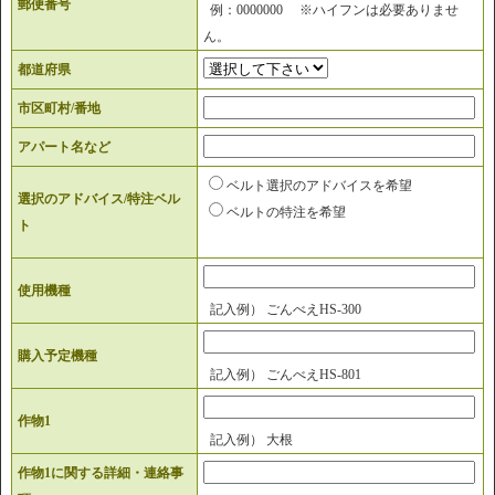
郵便番号
例：0000000 ※ハイフンは必要ありませ
ん。
都道府県
市区町村/番地
アパート名など
ベルト選択のアドバイスを希望
選択のアドバイス/特注ベル
ベルトの特注を希望
ト
使用機種
記入例） ごんべえHS-300
購入予定機種
記入例） ごんべえHS-801
作物1
記入例） 大根
作物1に関する詳細・連絡事