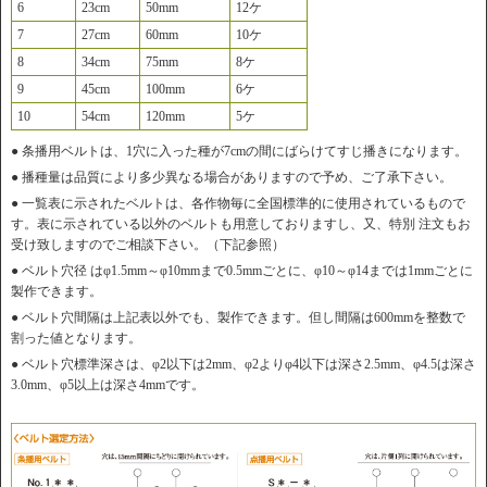
6
23cm
50mm
12ケ
7
27cm
60mm
10ケ
8
34cm
75mm
8ケ
9
45cm
100mm
6ケ
10
54cm
120mm
5ケ
● 条播用ベルトは、1穴に入った種が7cmの間にばらけてすじ播きになります。
● 播種量は品質により多少異なる場合がありますので予め、ご了承下さい。
● 一覧表に示されたベルトは、各作物毎に全国標準的に使用されているもので
す。表に示されている以外のベルトも用意しておりますし、又、特別 注文もお
受け致しますのでご相談下さい。（下記参照）
● ベルト穴径 はφ1.5mm～φ10mmまで0.5mmごとに、φ10～φ14までは1mmごとに
製作できます。
● ベルト穴間隔は上記表以外でも、製作できます。但し間隔は600mmを整数で
割った値となります。
● ベルト穴標準深さは、φ2以下は2mm、φ2よりφ4以下は深さ2.5mm、φ4.5は深さ
3.0mm、φ5以上は深さ4mmです。