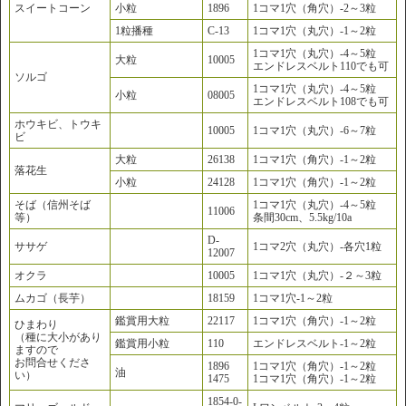
スイートコーン
小粒
1896
1コマ1穴（角穴）-2～3粒
1粒播種
C-13
1コマ1穴（丸穴）-1～2粒
1コマ1穴（丸穴）-4～5粒
大粒
10005
エンドレスベルト110でも可
ソルゴ
1コマ1穴（丸穴）-4～5粒
小粒
08005
エンドレスベルト108でも可
ホウキビ、トウキ
10005
1コマ1穴（丸穴）-6～7粒
ビ
大粒
26138
1コマ1穴（角穴）-1～2粒
落花生
小粒
24128
1コマ1穴（角穴）-1～2粒
そば（信州そば
1コマ1穴（丸穴）-4～5粒
11006
等）
条間30cm、5.5kg/10a
D-
ササゲ
1コマ2穴（丸穴）-各穴1粒
12007
オクラ
10005
1コマ1穴（丸穴）-２～3粒
ムカゴ（長芋）
18159
1コマ1穴-1～2粒
鑑賞用大粒
22117
1コマ1穴（角穴）-1～2粒
ひまわり
（種に大小があり
鑑賞用小粒
110
エンドレスベルト-1～2粒
ますので
お問合せくださ
1896
1コマ1穴（角穴）-1～2粒
油
い）
1475
1コマ1穴（角穴）-1～2粒
1854-0-