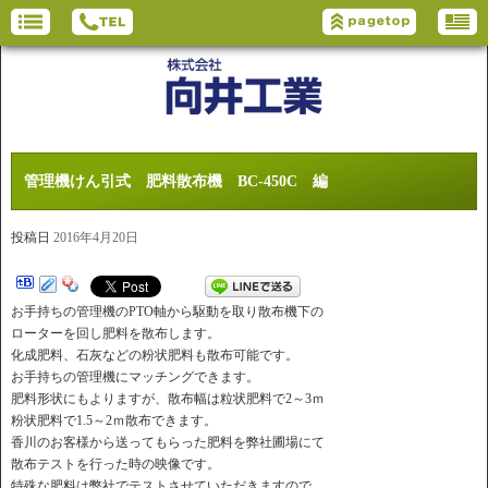
管理機けん引式 肥料散布機 BC-450C 編
投稿日
2016年4月20日
お手持ちの管理機のPTO軸から駆動を取り散布機下の
ローターを回し肥料を散布します。
化成肥料、石灰などの粉状肥料も散布可能です。
お手持ちの管理機にマッチングできます。
肥料形状にもよりますが、散布幅は粒状肥料で2～3ｍ
粉状肥料で1.5～2ｍ散布できます。
香川のお客様から送ってもらった肥料を弊社圃場にて
散布テストを行った時の映像です。
特殊な肥料は弊社でテストさせていただきますので